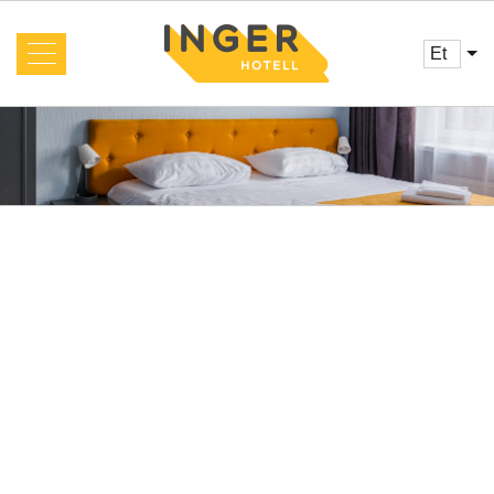
et
Meist
Uudised
Toad ja hinnad
Teenused
Broneerimine
Arvustused
Pakkumised
Esileht
Cafe
Seminar
Galerii
Kontaktid