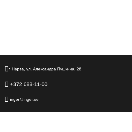
г. Нарва,
ул. Александра Пушкина,
28
+372 688-11-00
inger@inger.ee
© 2026.
Отель Inger, г. Нарва
Официальный сайт
Правовая информация