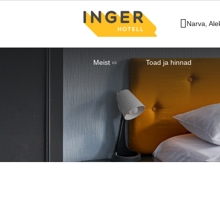
Narva,
Ale
Meist
Toad ja hinnad
Esileht