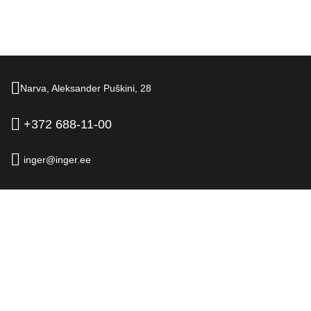
Narva,
Aleksander Puškini,
28
+372 688-11-00
inger@inger.ee
© 2026.
Hotell Inger, Narva
Ametlik kodulehekülg
Juriidiline teave