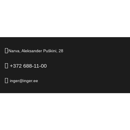
Narva,
Aleksander Puškini,
28
+372 688-11-00
inger@inger.ee
© 2026.
Hotell Inger, Narva
Ametlik kodulehekülg
Juriidiline teave