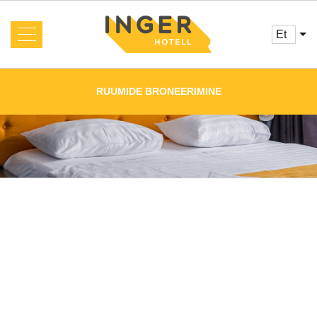
et
Meist
Uudised
RUUMIDE BRONEERIMINE
Toad ja hinnad
Teenused
Broneerimine
Arvustused
Pakkumised
Cafe
Seminar
Esileht
Galerii
Kontaktid