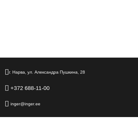
г. Нарва,
ул. Александра Пушкина,
28
+372 688-11-00
inger@inger.ee
© 2026.
Отель Inger, г. Нарва
Официальный сайт
Правовая информация